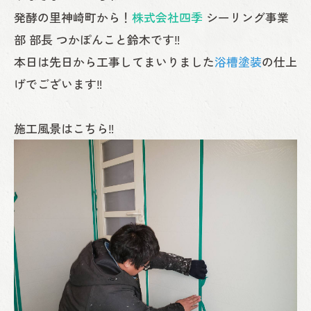
発酵の里神崎町から！
株式会社四季
シーリング事業
部 部長 つかぽんこと鈴木です‼
本日は先日から工事してまいりました
浴槽塗装
の仕上
げでございます‼
施工風景はこちら‼