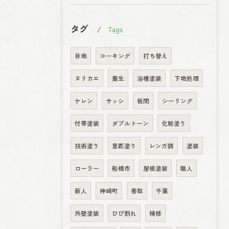
タグ
Tags
目地
コーキング
打ち替え
ヌリカエ
養生
浴槽塗装
下地処理
ケレン
サッシ
板間
シーリング
付帯塗装
ダブルトーン
化粧塗り
技術塗り
意匠塗り
レンガ調
塗装
ローラー
船橋市
屋根塗装
職人
新人
神崎町
香取
千葉
外壁塗装
ひび割れ
補修