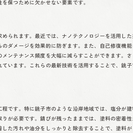
性を保つために欠かせない要素です。
専門業者に依頼するメリット
銚子市の外壁を守る塩害塗装とメンテナンスの重要
定期的なメンテナンスの必要性
求められます。最近では、ナノテクノロジーを活用した
塩害塗装の点検方法
らのダメージを効果的に防ぎます。また、自己修復機能
塩害塗装の劣化サイン
のメンテナンス頻度を大幅に減らすことができます。さ
劣化を防ぐメンテナンス手法
れています。これらの最新技術を活用することで、銚子
長持ちさせるための塩害塗装メンテナンス
塩害対策の長期的な効果
塩害塗装による銚子市の建物寿命延長テクニック
塩害塗装で建物の寿命を延ばす方法
工程です。特に銚子市のような沿岸地域では、塩分が建
塩害塗装のメンテナンス計画
取りが必要です。錆びが残ったままでは、塗料の密着性
長期保証付きの塩害塗装
着した汚れや油分をしっかりと除去することで、塗料が