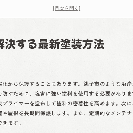
銚子市の気候に適した塗装技術
最新の塩害塗装技術の紹介
塩害防止のための下地処理の重要性
解決する最新塗装方法
塩害塗装における施工事例
塩害塗装が銚子市の建物を守る理由とその効果
塩害による建物のダメージ
塩害塗装の耐久性とその効果
劣化から保護することにあります。銚子市のような沿岸
塩害塗装の実証データ
を防ぐために、塩害に強い塗料を使用する必要がありま
銚子市の事例から見る塩害塗装の効果
後プライマーを塗布して塗料の密着性を高めます。次に
塩害塗装のメンテナンス方法
壁や屋根を長期間保護します。また、定期的なメンテナ
塩害対策のメリットとデメリット
できます。
耐久性を高める銚子市向け塩害塗装の選び方