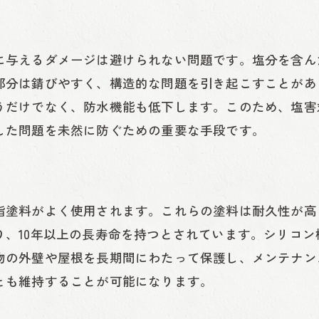
持続可能な塩害塗装技術
塩害塗装の環境への配慮
に与えるダメージは避けられない問題です。塩分を含ん
長期的な効果をもたらす塩害塗装
部分は錆びやすく、構造的な問題を引き起こすことがあ
塩害塗装の費用とその価値
うだけでなく、防水機能も低下します。このため、塩害
銚子市の塩害対策成功例
した問題を未然に防ぐための重要な手段です。
脂塗料がよく使用されます。これらの塗料は耐久性が高
り、10年以上の長寿命を持つとされています。シリコ
物の外壁や屋根を長期間にわたって保護し、メンテナン
とも維持することが可能になります。