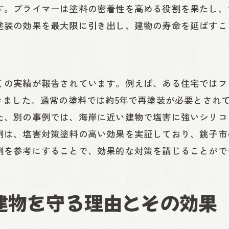
す。プライマーは塗料の密着性を高める役割を果たし、
塩害塗装の再塗装タイミング
塗装の効果を最大限に引き出し、建物の寿命を延ばすこ
塩害塗装の費用対効果
建物寿命延長の成功事例
最新の塩害塗装技術が銚子市の建物に与えるメリッ
くの実績が報告されています。例えば、ある住宅ではフ
最新技術の塩害塗装の特徴
きました。通常の塗料では約5年で再塗装が必要とされ
最新塩害塗装と従来塗装の比較
た、別の事例では、海岸に近い建物で塩害に強いシリコ
塩害塗装技術の進化とその効果
例は、塩害対策塗料の高い効果を実証しており、銚子市
銚子市の建物に適した最新塗装技術
例を参考にすることで、効果的な対策を講じることがで
塩害塗装の長期的な経済効果
塩害塗装技術の導入事例
建物を守る理由とその効果
銚子市での塩害対策塗装とその持続的な効果
塩害対策としての塗装の重要性