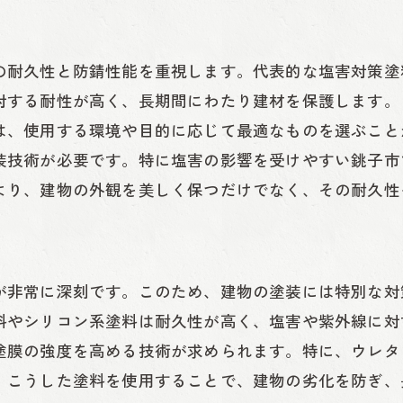
塩害塗装に適した塗料の特徴
地域特性に基づいた塗料選び
の耐久性と防錆性能を重視します。代表的な塩害対策塗
銚子市の環境に合致した塩害塗装
対する耐性が高く、長期間にわたり建材を保護します。
塩害塗装の評判と口コミ
は、使用する環境や目的に応じて最適なものを選ぶこと
業者選びのポイント
装技術が必要です。特に塩害の影響を受けやすい銚子市
より、建物の外観を美しく保つだけでなく、その耐久性
失敗しない塩害塗装の選定方法
塩害塗装の基本と銚子市での効果的な実践方法
塩害塗装の施工プロセス
塩害塗装の下地処理方法
が非常に深刻です。このため、建物の塗装には特別な対
料やシリコン系塗料は耐久性が高く、塩害や紫外線に対
塩害塗装の塗布技術
塗膜の強度を高める技術が求められます。特に、ウレタ
塩害塗装の乾燥と仕上げ
。こうした塗料を使用することで、建物の劣化を防ぎ、
DIYでできる塩害塗装