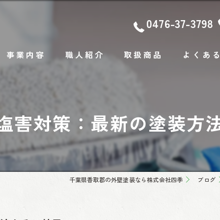
0476-37-3798
事業内容
職人紹介
取扱商品
よくあ
屋根塗装
防水
塩害対策：最新の塗装方
シーリング
コーキング
千葉県香取郡の外壁塗装なら株式会社四季
ブログ
塗替え