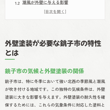
潮風が外壁に与える影響
銚子市特有の塗装劣化の原因
潮風に強い材料の必要性
塩害対策としての塗装の役割
銚子市の外壁塗装に適した季節
外壁塗装が必要な銚子市の特性
銚子市で外壁塗装を成功させるための塗料選
とは
びのポイント
耐候性の高い塗料の選び方
銚子市の気候と外壁塗装の関係
銚子市に適した塗料の種類
防錆効果のある塗料の重要性
銚子市は、特に冬季において強い北西の季節風と潮風
が吹き付ける地域です。この独特の気候条件は、外壁
長持ちする塗料の特徴
塗装に大きな影響を与えます。外壁塗装の耐久性を確
環境に優しい塗料の選択肢
保するためには、これらの気象条件に対応した塗料と
塗料メーカーの比較と選定