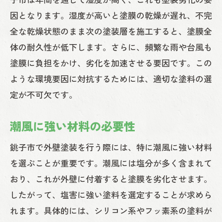
工事の進捗管理
因となります。湿度が高いと塗膜の乾燥が遅れ、不完
品質チェックの重要性
全な乾燥状態のまま次の塗装層を施工すると、塗膜全
安全対策と作業員の管理
体の耐久性が低下します。さらに、頻繁な雨や台風も
塗膜に負担をかけ、劣化を加速させる要因です。この
天候の変化への対応
ような環境要因に対抗するためには、適切な塗料の選
トラブル発生時の対処方法
定が不可欠です。
外壁塗装のアフターメンテナンスが重要な理
由
潮風に強い材料の必要性
定期点検とその頻度
銚子市で外壁塗装を行う際には、特に潮風に強い材料
メンテナンス方法の具体例
を選ぶことが重要です。潮風には塩分が多く含まれて
塗装の劣化サインと対策
おり、これが外壁に付着すると塗膜を劣化させます。
長持ちさせるための日常ケア
したがって、塩害に強い塗料を選定することが求めら
保証期間とアフターサービス
れます。具体的には、シリコン系やフッ素系の塗料が