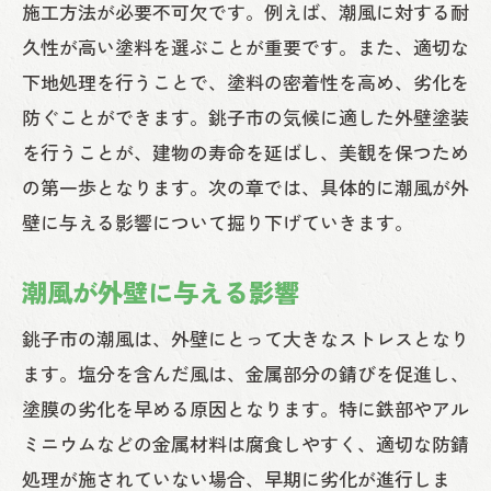
施工方法が必要不可欠です。例えば、潮風に対する耐
潮風に強い外壁塗装の選び方とそのメリット
久性が高い塗料を選ぶことが重要です。また、適切な
耐塩害塗料のメリット
下地処理を行うことで、塗料の密着性を高め、劣化を
銚子市での実績がある塗料
防ぐことができます。銚子市の気候に適した外壁塗装
塩害に強い外壁塗装のコストパフォーマ
を行うことが、建物の寿命を延ばし、美観を保つため
ンス
の第一歩となります。次の章では、具体的に潮風が外
耐久性の高い塗装方法
壁に与える影響について掘り下げていきます。
外壁のメンテナンス頻度の低減
潮風が外壁に与える影響
塩害対策塗料の施工事例
銚子市の潮風は、外壁にとって大きなストレスとなり
外壁塗装業者を選ぶ際に注意すべきポイント
ます。塩分を含んだ風は、金属部分の錆びを促進し、
信頼できる業者の選び方
塗膜の劣化を早める原因となります。特に鉄部やアル
施工実績の確認方法
ミニウムなどの金属材料は腐食しやすく、適切な防錆
口コミと評価のチェックポイント
処理が施されていない場合、早期に劣化が進行しま