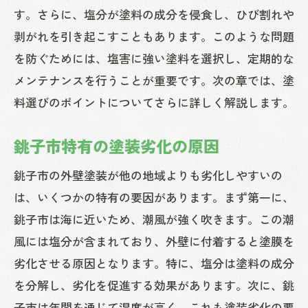
保証内容の重要性
す。さらに、塩分が塗料の成分を侵食し、ひび割れや
適正価格の見極め方
剥がれを引き起こすこともあります。このような問題
地元業者と全国展開業者の違い
を防ぐためには、塩害に強い塗料を選択し、定期的な
プロが教える外壁塗装の前にやるべき準備と
メンテナンスを行うことが重要です。次の章では、塗
は
料選びのポイントについてさらに詳しく解説します。
事前調査の重要性
銚子市特有の塗装劣化の原因
外壁の洗浄と下地処理
適切な養生方法
銚子市の外壁塗装が他の地域よりも劣化しやすいの
は、いくつかの特有の要因があります。まず第一に、
近隣住民への配慮と通知
銚子市は海に近いため、潮風が強く吹きます。この潮
必要な許可と申請手続き
風には塩分が含まれており、外壁に付着すると塗膜を
天候を考慮したスケジュール立案
劣化させる原因となります。特に、塩分は塗料の成分
外壁塗装の施工中に気をつけるべきポイント
を分解し、劣化を促進する効果があります。次に、銚
施工中の確認ポイント
子市は年間を通じて湿度が高く、これも塗装劣化の要