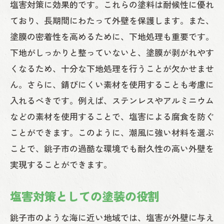
トラブル時の対応手順
塩害対策に効果的です。これらの塗料は耐候性に優れ
銚子市で外壁塗装をする際のコストを抑える
ており、長期間にわたって外壁を保護します。また、
コツ
塗膜の密着性を高めるために、下地処理も重要です。
下地がしっかりと整っていないと、塗膜が剥がれやす
予算設定と見積もりの取り方
くなるため、十分な下地処理を行うことが欠かせませ
高品質とコストのバランス
ん。さらに、錆びにくい素材を使用することも考慮に
経済的な塗料選び
入れるべきです。例えば、ステンレスやアルミニウム
DIYとプロ施工の比較
などの素材を使用することで、塩害による腐食を防ぐ
季節やタイミングを考慮したコスト削減
ことができます。このように、潮風に強い材料を選ぶ
補助金や助成金の活用
ことで、銚子市の過酷な環境でも耐久性の高い外壁を
実現することができます。
塩害対策としての塗装の役割
銚子市のような海に近い地域では、塩害が外壁に与え